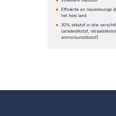
Vloeibare meststof
Efficiënte en nauwkeurige d
het hele land
30% stikstof in drie versch
(amidestikstof, nitraatstiksto
ammoniumstikstof)