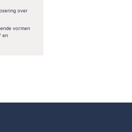
osering over
illende vormen
f en