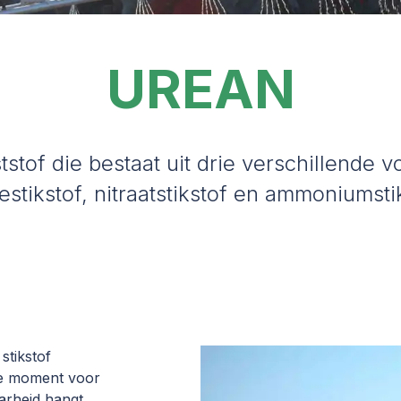
UREAN
stof die bestaat uit drie verschillende v
stikstof, nitraatstikstof en ammoniumsti
stikstof
te moment voor
arheid hangt