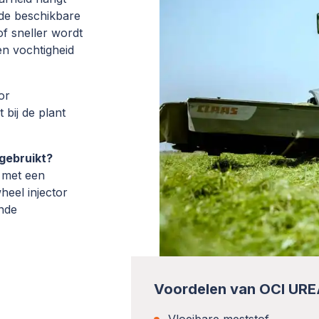
de beschikbare
of sneller wordt
n vochtigheid
or
 bij de plant
gebruikt?
 met een
eel injector
nde
Voordelen van OCI UR