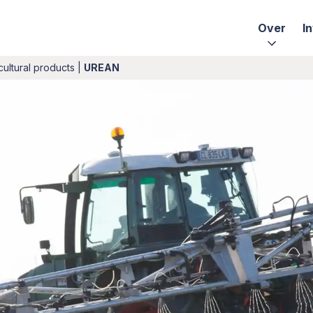
Over
I
cultural products
|
UREAN