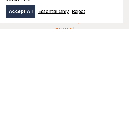
Accept All
Essential Only
Reject
"Nutramon is echt een plus voor elk
gewas"
Gert-Jan van Dongen, akkerbouwer uit Zeewolde