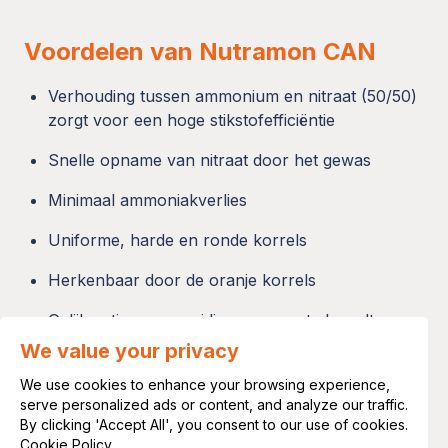
Voordelen van Nutramon CAN
Verhouding tussen ammonium en nitraat (50/50)
zorgt voor een hoge stikstofefficiëntie
Snelle opname van nitraat door het gewas
Minimaal ammoniakverlies
Uniforme, harde en ronde korrels
Herkenbaar door de oranje korrels
Gelijkmatige verspreiding over grote breedtes
(>50 meter)
We value your privacy
Voorspelbaar effect voor goede
We use cookies to enhance your browsing experience,
serve personalized ads or content, and analyze our traffic.
bemestingsresultaten
By clicking 'Accept All', you consent to our use of cookies.
Cookie Policy