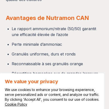
Avantages de Nutramon CAN
Le rapport ammonium/nitrate (50/50) garantit
une efficacité élevée de l’azote
Perte minimale d’ammoniac
Granulés uniformes, durs et ronds
Reconnaissable à ses granulés orange
Répartition homogène sur de grandes largeurs
(>50 mètres)
We value your privacy
Effet prévisible pour garantir de bons résultats
We use cookies to enhance your browsing experience,
de fertilisation
serve personalized ads or content, and analyze our traffic.
By clicking 'Accept All', you consent to our use of cookies.
Cookie Policy