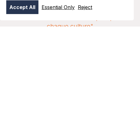
Accept All
Essential Only
Reject
“Nutramon est vraiment un plus pour
chaque culture"
Gert-Jan van Dongen, exploitant agricole de
Zeewolde